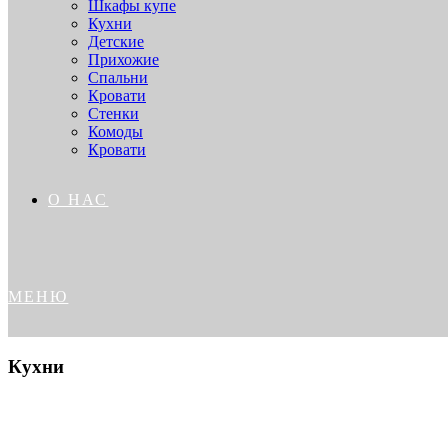
Шкафы купе
Кухни
Детские
Прихожие
Спальни
Кровати
Стенки
Комоды
Кровати
О НАС
МЕНЮ
Кухни